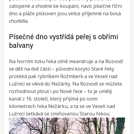
zatopené a vhodné ke koupání, navíc písečné říční
dno a pláže pískoven jsou velice příjemné na bosá
chodidla.
Písečné dno vystřídá peřej s obřími
balvany
Na horním toku řeka silně meandruje a na Rozvodí
se dělí na dvě části – původní koryto Staré řeky
protéká pak rybníkem Rožmberk a ve Veselí nad
Lužnicí se vlévá do Nežárky. Na Rozvodí se můžete
rozhodnout plout i po Nové řece – to je umělý
kanál z 16. století, který přijímá po osmi
kilometrech řeka Nežárku, a ta se ve Veselí nad
Lužnicí setkává se zmiňovanou Starou řekou.