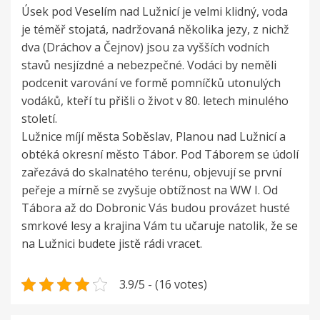
Úsek pod Veselím nad Lužnicí je velmi klidný, voda
je téměř stojatá, nadržovaná několika jezy, z nichž
dva (Dráchov a Čejnov) jsou za vyšších vodních
stavů nesjízdné a nebezpečné. Vodáci by neměli
podcenit varování ve formě pomníčků utonulých
vodáků, kteří tu přišli o život v 80. letech minulého
století.
Lužnice míjí města Soběslav, Planou nad Lužnicí a
obtéká okresní město Tábor. Pod Táborem se údolí
zařezává do skalnatého terénu, objevují se první
peřeje a mírně se zvyšuje obtížnost na WW I. Od
Tábora až do Dobronic Vás budou provázet husté
smrkové lesy a krajina Vám tu učaruje natolik, že se
na Lužnici budete jistě rádi vracet.
3.9/5 - (16 votes)