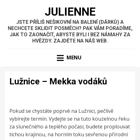
JULIENNE
JSTE PŘÍLIŠ NEŠIKOVNÍ NA BALENÍ (DÁRKŮ) A
NECHCETE SKLIDIT POSMĚCH? PAK VÁM PORADÍME,
JAK TO ZAONAČIT, ABYSTE BYLI I BEZ NÁMAHY ZA
HVĚZDY. ZAJDĚTE NA NÁŠ WEB.
MENU
Lužnice – Mekka vodáků
Pokud se chystáte poprvé na Lužnici, pečlivě
vybírejte termín. Vydejte se na tuto kouzelnou řeku
za slunečného a teplého počasí, budete proplouvat
tichou krajinou, na horním toku sevřenou přírodní