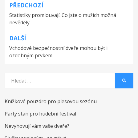
PŘEDCHOZÍ
Navigace
Statistiky promlouvají. Co jste o mužích možná
pro
nevěděly.
příspěvek
DALŠÍ
Vchodové bezpečnostní dveře mohou být i
ozdobným prvkem
Vyhledat:
HLEDA
Knížkové pouzdro pro plesovou sezónu
Party stan pro hudební festival
Nevyhovují vám vaše dveře?