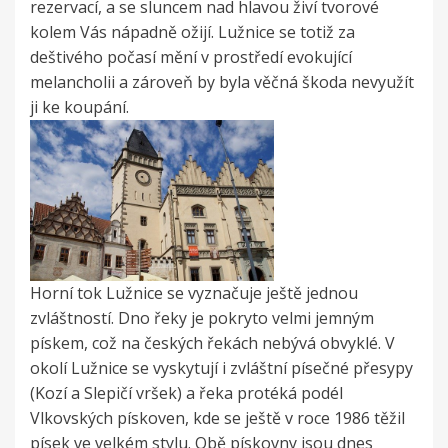
rezervací, a se sluncem nad hlavou živí tvorové
kolem Vás nápadně ožijí. Lužnice se totiž za
deštivého počasí mění v prostředí evokující
melancholii a zároveň by byla věčná škoda nevyužít
ji ke koupání.
Horní tok Lužnice se vyznačuje ještě jednou
zvláštností. Dno řeky je pokryto velmi jemným
pískem, což na českých řekách nebývá obvyklé. V
okolí Lužnice se vyskytují i zvláštní písečné přesypy
(Kozí a Slepičí vršek) a řeka protéká podél
Vlkovských pískoven, kde se ještě v roce 1986 těžil
písek ve velkém stylu. Obě pískovny jsou dnes