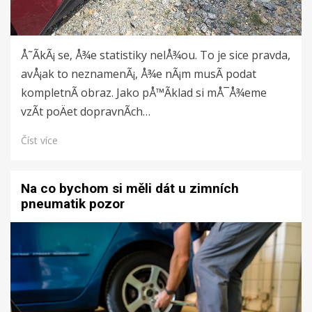
Å˜Ã­kÃ¡ se, Å¾e statistiky nelÅ¾ou. To je sice pravda,
avÅ¡ak to neznamenÃ¡, Å¾e nÃ¡m musÃ­ podat
kompletnÃ­ obraz. Jako pÅ™Ã­klad si mÅ¯Å¾eme
vzÃ­t poÄet dopravnÃ­ch…
Číst více
Na co bychom si měli dát u zimních
pneumatik pozor