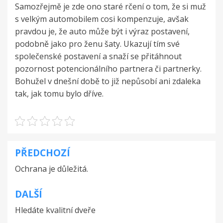
Samozřejmě je zde ono staré rčení o tom, že si muž
s velkým automobilem cosi kompenzuje, avšak
pravdou je, že auto může být i výraz postavení,
podobně jako pro ženu šaty. Ukazují tím své
společenské postavení a snaží se přitáhnout
pozornost potencionálního partnera či partnerky.
Bohužel v dnešní době to již nepůsobí ani zdaleka
tak, jak tomu bylo dříve.
PŘEDCHOZÍ
Navigace
Ochrana je důležitá.
pro
příspěvek
DALŠÍ
Hledáte kvalitní dveře