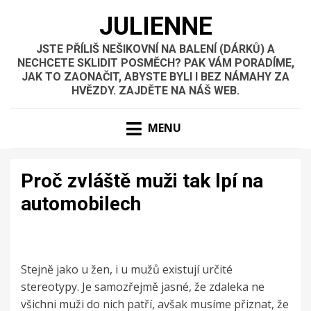
JULIENNE
JSTE PŘÍLIŠ NEŠIKOVNÍ NA BALENÍ (DÁRKŮ) A
NECHCETE SKLIDIT POSMĚCH? PAK VÁM PORADÍME,
JAK TO ZAONAČIT, ABYSTE BYLI I BEZ NÁMAHY ZA
HVĚZDY. ZAJDĚTE NA NÁŠ WEB.
MENU
Proč zvláště muži tak lpí na
automobilech
Stejně jako u žen, i u mužů existují určité
stereotypy. Je samozřejmě jasné, že zdaleka ne
všichni muži do nich patří, avšak musíme přiznat, že