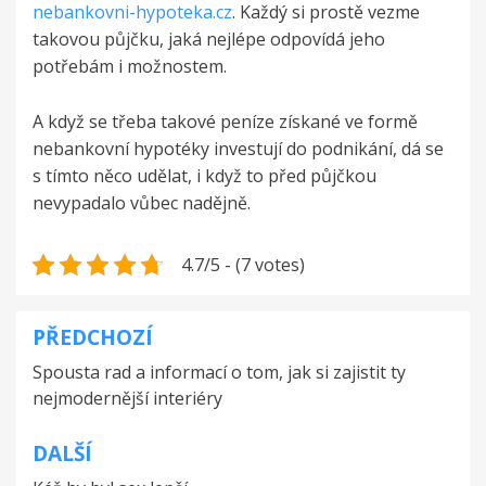
nebankovni-hypoteka.cz
. Každý si prostě vezme
takovou půjčku, jaká nejlépe odpovídá jeho
potřebám i možnostem.
A když se třeba takové peníze získané ve formě
nebankovní hypotéky investují do podnikání, dá se
s tímto něco udělat, i když to před půjčkou
nevypadalo vůbec nadějně.
4.7/5 - (7 votes)
PŘEDCHOZÍ
Navigace
Spousta rad a informací o tom, jak si zajistit ty
pro
nejmodernější interiéry
příspěvek
DALŠÍ