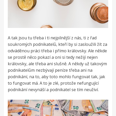
A tak jsou tu třeba i ti nejpilnější z nás, ti z řad
soukromých podnikatelů, kteří by si zasloužili žít za
odváděnou práci třeba i přímo královsky. Ale někde
se prostě něco pokazí a oni si tedy nežijí nejen
královsky, ale třeba ani slušně. A někdy už takovým
podnikatelům nezbývají peníze třeba ani na
podnikání, na to, aby toto mohlo fungovat tak, jak
to fungovat má. A to je zlé, protože nefungující
podnikání nevynáší a podnikatel se tím neuživí.