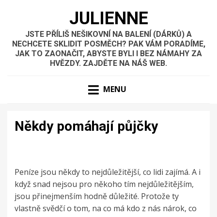
JULIENNE
JSTE PŘÍLIŠ NEŠIKOVNÍ NA BALENÍ (DÁRKŮ) A
NECHCETE SKLIDIT POSMĚCH? PAK VÁM PORADÍME,
JAK TO ZAONAČIT, ABYSTE BYLI I BEZ NÁMAHY ZA
HVĚZDY. ZAJDĚTE NA NÁŠ WEB.
MENU
Někdy pomáhají půjčky
Peníze jsou někdy to nejdůležitější, co lidi zajímá. A i
když snad nejsou pro někoho tím nejdůležitějším,
jsou přinejmenším hodně důležité. Protože ty
vlastně svědčí o tom, na co má kdo z nás nárok, co