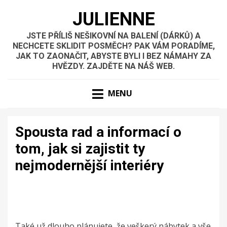
JULIENNE
JSTE PŘÍLIŠ NEŠIKOVNÍ NA BALENÍ (DÁRKŮ) A
NECHCETE SKLIDIT POSMĚCH? PAK VÁM PORADÍME,
JAK TO ZAONAČIT, ABYSTE BYLI I BEZ NÁMAHY ZA
HVĚZDY. ZAJDĚTE NA NÁŠ WEB.
MENU
Spousta rad a informací o
tom, jak si zajistit ty
nejmodernější interiéry
Také už dlouho plánujete, že veškerý nábytek a vše