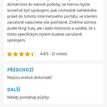
domácnost do takové podoby, se kterou byste
konečně byli spokojení, pak rozhodně nahlédněte
právě do tohoto internetového portálu, ve kterém
zaručeně naleznete vše potřebné. Změňte ložnice
podle feng šuej, ale i další místnosti a uvidíte, že s
tímto specifickým stylem budete zaručeně
spokojeni.
4.4/5 - (5 votes)
PŘEDCHOZÍ
Navigace
Nejsou erekce dokonalé?
pro
příspěvek
DALŠÍ
Někdy pomáhají půjčky