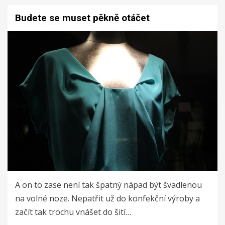
Budete se muset pěkně otáčet
A on to zase není tak špatný nápad být švadlenou
na volné noze. Nepatřit už do konfekční výroby a
začít tak trochu vnášet do šití…