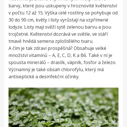
barvy, které jsou uskupeny v hroznovité květenství
v počtu 12 až 15. Výška celé rostliny se pohybuje od
30 do 90 cm, květy i listy vyrůstají na vzpřímené
lodyze. Listy mají svěží sytě zelenou barvu a jsou
trojčetné. Květenství dozrává ve světle, ve stáří
tmavě hnědá semena zploštělého tvaru.
A čím je tak zdraví prospěšná? Obsahuje velké
množství vitamínů – A, E, C, D, K a B6. Také v ní je
spousta minerálů – draslík, vápník, fosfor a železo.
Významný je také obsah chlorofylu, který má
antiseptické a desinfekční účinky.