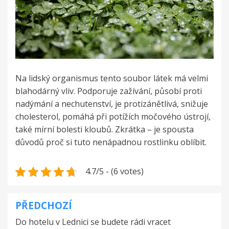
Na lidský organismus tento soubor látek má velmi
blahodárný vliv. Podporuje zažívání, působí proti
nadýmání a nechutenství, je protizánětlivá, snižuje
cholesterol, pomáhá při potížích močového ústrojí,
také mírní bolesti kloubů. Zkrátka – je spousta
důvodů proč si tuto nenápadnou rostlinku oblíbit.
4.7/5 - (6 votes)
PŘEDCHOZÍ
Navigace
Do hotelu v Lednici se budete rádi vracet
pro