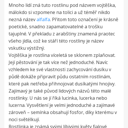
Mnoho lidí zná tuto rostlinu pod názvem vojtěška,
málokdo si vzpomene na tolici a už téměř nikdo
nezná název
alfalfa
. Přitom toto označení je krásně
poetické, snadno zapamatovatelné a trošku
tajuplné. V překladu z arabštiny znamená praotec
všeho jídla, což ke stáří této rostliny je název
vskutku výstižný.
Vojtěška je rostlina víceletá se sklonem zplaňovat.
Její pěstování je tak více než jednoduché. Navíc
vzhledem ke své vlastnosti zachycování dusíku v
půdě dokáže připravit půdu ostatním rostlinám,
které pak netřeba přihnojovat dusíkatými hnojivy.
Zajímavý je také původ lidových názvů této malé
rostlinky. U nás se jí říká lucinka, lucerka nebo
lucerna. Vysvětlení je velmi jednoduché a zajímavé
zároveň – semínka obsahují fosfor, díky kterému v
noci světélkují.
Rostlinka je známá svými líbivými květy fialové