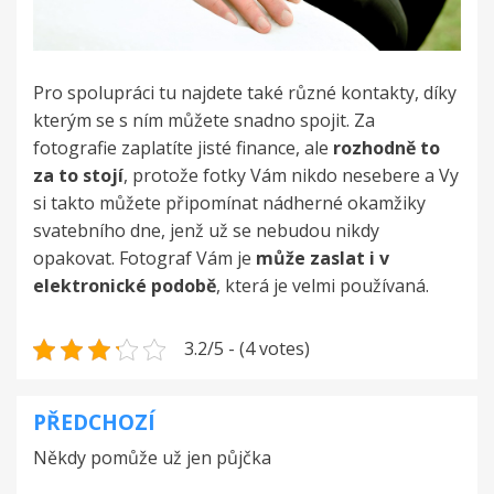
Pro spolupráci tu najdete také různé kontakty, díky
kterým se s ním můžete snadno spojit. Za
fotografie zaplatíte jisté finance, ale
rozhodně to
za to stojí
, protože fotky Vám nikdo nesebere a Vy
si takto můžete připomínat nádherné okamžiky
svatebního dne, jenž už se nebudou nikdy
opakovat. Fotograf Vám je
může zaslat i v
elektronické podobě
, která je velmi používaná.
3.2/5 - (4 votes)
PŘEDCHOZÍ
Navigace
Někdy pomůže už jen půjčka
pro