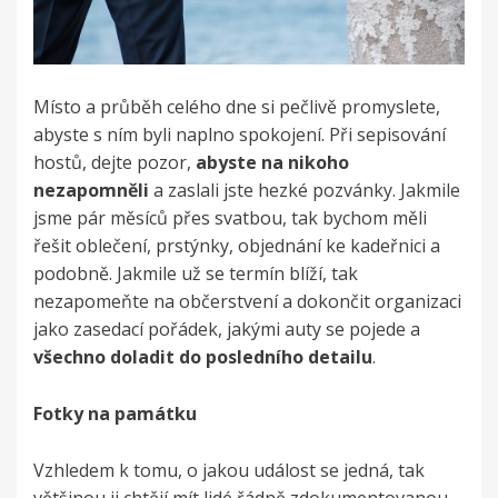
Místo a průběh celého dne si pečlivě promyslete,
abyste s ním byli naplno spokojení. Při sepisování
hostů, dejte pozor,
abyste na nikoho
nezapomněli
a zaslali jste hezké pozvánky. Jakmile
jsme pár měsíců přes svatbou, tak bychom měli
řešit oblečení, prstýnky, objednání ke kadeřnici a
podobně. Jakmile už se termín blíží, tak
nezapomeňte na občerstvení a dokončit organizaci
jako zasedací pořádek, jakými auty se pojede a
všechno doladit do posledního detailu
.
Fotky na památku
Vzhledem k tomu, o jakou událost se jedná, tak
většinou ji chtějí mít lidé řádně zdokumentovanou,