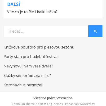
příspěvek
DALŠÍ
Víte co je to BMI kalkulačka?
Vyhledat:
HLEDA
Knížkové pouzdro pro plesovou sezónu
Party stan pro hudební festival
Nevyhovují vám vaše dveře?
Služby seniorům „na míru“
Koronavirus nezmizel
Všechna práva vyhrazena.
Cambium Theme od
BestBlogThemes
⋅
Poháněno
WordPress