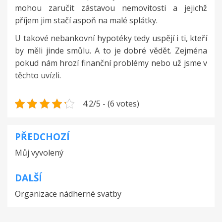
mohou zaručit zástavou nemovitosti a jejichž
příjem jim stačí aspoň na malé splátky.
U takové nebankovní hypotéky tedy uspějí i ti, kteří
by měli jinde smůlu. A to je dobré vědět. Zejména
pokud nám hrozí finanční problémy nebo už jsme v
těchto uvízli.
4.2/5 - (6 votes)
PŘEDCHOZÍ
Navigace
Můj vyvolený
pro
příspěvek
DALŠÍ
Organizace nádherné svatby