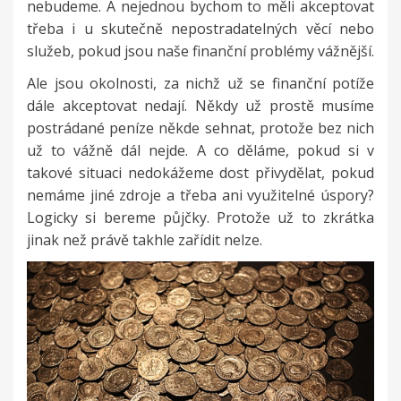
nebudeme. A nejednou bychom to měli akceptovat
třeba i u skutečně nepostradatelných věcí nebo
služeb, pokud jsou naše finanční problémy vážnější.
Ale jsou okolnosti, za nichž už se finanční potíže
dále akceptovat nedají. Někdy už prostě musíme
postrádané peníze někde sehnat, protože bez nich
už to vážně dál nejde. A co děláme, pokud si v
takové situaci nedokážeme dost přivydělat, pokud
nemáme jiné zdroje a třeba ani využitelné úspory?
Logicky si bereme půjčky. Protože už to zkrátka
jinak než právě takhle zařídit nelze.