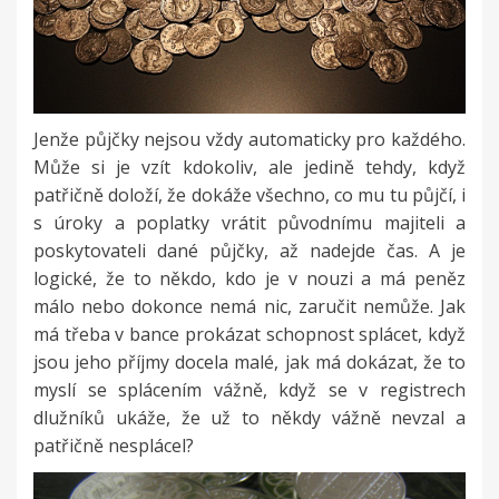
Jenže půjčky nejsou vždy automaticky pro každého.
Může si je vzít kdokoliv, ale jedině tehdy, když
patřičně doloží, že dokáže všechno, co mu tu půjčí, i
s úroky a poplatky vrátit původnímu majiteli a
poskytovateli dané půjčky, až nadejde čas. A je
logické, že to někdo, kdo je v nouzi a má peněz
málo nebo dokonce nemá nic, zaručit nemůže. Jak
má třeba v bance prokázat schopnost splácet, když
jsou jeho příjmy docela malé, jak má dokázat, že to
myslí se splácením vážně, když se v registrech
dlužníků ukáže, že už to někdy vážně nevzal a
patřičně nesplácel?