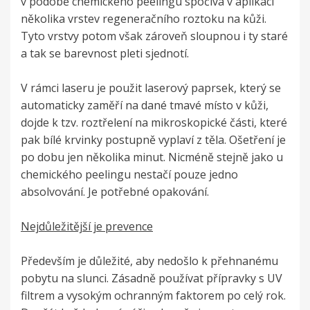
v podobě chemického peelingu spočívá v aplikaci
několika vrstev regeneračního roztoku na kůži.
Tyto vrstvy potom však zároveň sloupnou i ty staré
a tak se barevnost pleti sjednotí.
V rámci laseru je použit laserový paprsek, který se
automaticky zaměří na dané tmavé místo v kůži,
dojde k tzv. roztřelení na mikroskopické části, které
pak bílé krvinky postupně vyplaví z těla. Ošetření je
po dobu jen několika minut. Nicméně stejně jako u
chemického peelingu nestačí pouze jedno
absolvování. Je potřebné opakování.
Nejdůležitější je prevence
Především je důležité, aby nedošlo k přehnanému
pobytu na slunci. Zásadně používat přípravky s UV
filtrem a vysokým ochranným faktorem po celý rok.