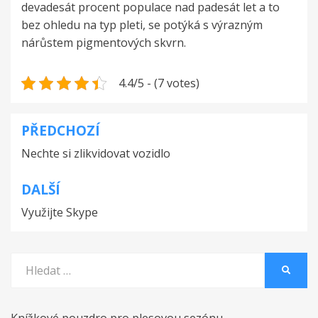
devadesát procent populace nad padesát let a to
bez ohledu na typ pleti, se potýká s výrazným
nárůstem pigmentových skvrn.
4.4/5 - (7 votes)
PŘEDCHOZÍ
Navigace
Nechte si zlikvidovat vozidlo
pro
příspěvek
DALŠÍ
Využijte Skype
Vyhledat:
HLEDA
Knížkové pouzdro pro plesovou sezónu