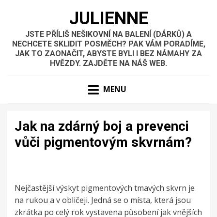
JULIENNE
JSTE PŘÍLIŠ NEŠIKOVNÍ NA BALENÍ (DÁRKŮ) A
NECHCETE SKLIDIT POSMĚCH? PAK VÁM PORADÍME,
JAK TO ZAONAČIT, ABYSTE BYLI I BEZ NÁMAHY ZA
HVĚZDY. ZAJDĚTE NA NÁŠ WEB.
MENU
Jak na zdárný boj a prevenci
vůči pigmentovým skvrnám?
Nejčastější výskyt pigmentových tmavých skvrn je
na rukou a v obličeji. Jedná se o místa, která jsou
zkrátka po celý rok vystavena působení jak vnějších