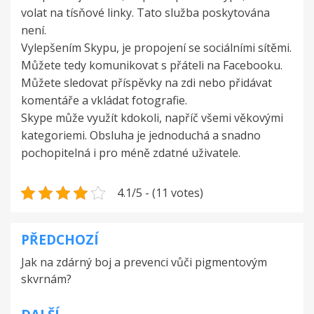
volat na tísňové linky. Tato služba poskytována
není.
Vylepšením Skypu, je propojení se sociálními sítěmi.
Můžete tedy komunikovat s přáteli na Facebooku.
Můžete sledovat příspěvky na zdi nebo přidávat
komentáře a vkládat fotografie.
Skype může využít kdokoli, napříč všemi věkovými
kategoriemi. Obsluha je jednoduchá a snadno
pochopitelná i pro méně zdatné uživatele.
4.1/5 - (11 votes)
PŘEDCHOZÍ
Navigace
Jak na zdárný boj a prevenci vůči pigmentovým
pro
skvrnám?
příspěvek