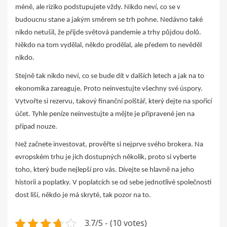
méně, ale riziko podstupujete vždy. Nikdo neví, co se v
budoucnu stane a jakým směrem se trh pohne. Nedávno také
nikdo netušil, že přijde světová pandemie a trhy půjdou dolů.
Někdo na tom vydělal, někdo prodělal, ale předem to nevěděl
nikdo.
Stejně tak nikdo neví, co se bude dít v dalších letech a jak na to
ekonomika zareaguje. Proto neinvestujte všechny své úspory.
Vytvořte si rezervu, takový finanční polštář, který dejte na spořicí
účet. Tyhle peníze neinvestujte a mějte je připravené jen na
případ nouze.
Než začnete investovat, prověřte si nejprve svého brokera. Na
evropském trhu je jich dostupných několik, proto si vyberte
toho, který bude nejlepší pro vás. Dívejte se hlavně na jeho
historii a poplatky. V poplatcích se od sebe jednotlivé společnosti
dost liší, někdo je má skryté, tak pozor na to.
3.7/5 - (10 votes)