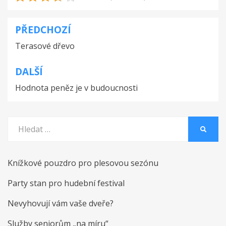
PŘEDCHOZÍ
Navigace
Terasové dřevo
pro
příspěvek
DALŠÍ
Hodnota peněz je v budoucnosti
Vyhledat:
HLEDA
Knížkové pouzdro pro plesovou sezónu
Party stan pro hudební festival
Nevyhovují vám vaše dveře?
Služby seniorům „na míru“