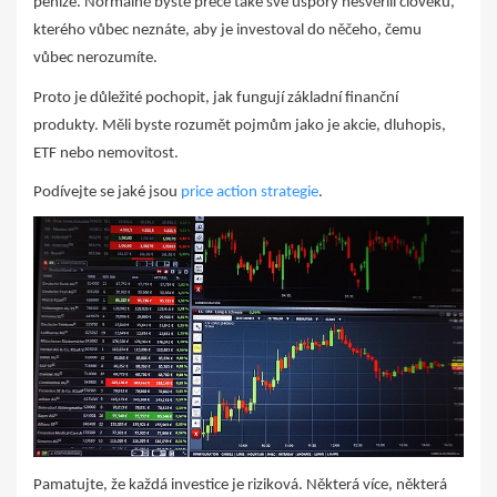
peníze. Normálně byste přece také své úspory nesvěřili člověku,
kterého vůbec neznáte, aby je investoval do něčeho, čemu
vůbec nerozumíte.
Proto je důležité pochopit, jak fungují základní finanční
produkty. Měli byste rozumět pojmům jako je akcie, dluhopis,
ETF nebo nemovitost.
Podívejte se jaké jsou
price action strategie
.
Pamatujte, že každá investice je riziková. Některá více, některá