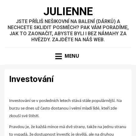
JULIENNE
JSTE PŘÍLIŠ NEŠIKOVNÍ NA BALENÍ (DÁRKŮ) A
NECHCETE SKLIDIT POSMĚCH? PAK VÁM PORADÍME,
JAK TO ZAONAČIT, ABYSTE BYLI I BEZ NÁMAHY ZA
HVĚZDY. ZAJDĚTE NA NÁŠ WEB.
MENU
Investování
Investování se v posledních letech stává stále populárnější. Na
burzu se dnes už často dostanou i velmi mladí lidé, kteří zde
zkouší své štěstí.
Pravdou je, že každá mince má dvě strany, takže na jednu stranu
to vypadá, že dostupnost investic je skvělá, ale na druhou