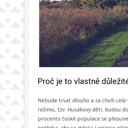
Proč je to vlastně důležit
Nebude trvat dlouho a za chvíli celá
režimu, tzv. Husákovy děti, budou do
procento české populace se přesune 
potřeba, aby se města i vesnice přiz