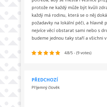
protože ne každý může být kvůli zdr
každý má rodinu, která se o něj dok
požadavky na lokální péči, a hlavně p
nejvíce věcí obstarat sami nebo s dr
budeme jednou taky staří a všichni 
4.8/5 - (9 votes)
PŘEDCHOZÍ
Navigace
Příjemný člověk
pro
příspěvek