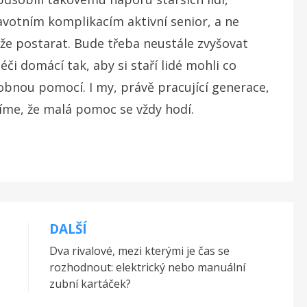
avotním komplikacím aktivní senior, a ne
áže postarat. Bude třeba neustále zvyšovat
éči domácí tak, aby si staří lidé mohli co
obnou pomocí. I my, právě pracující generace,
víme, že malá pomoc se vždy hodí.
DALŠÍ
Dva rivalové, mezi kterými je čas se
rozhodnout: elektrický nebo manuální
zubní kartáček?