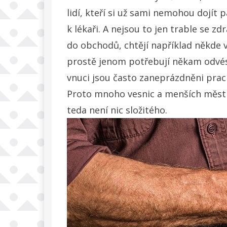
lidí, kteří si už sami nemohou dojít
k lékaři. A nejsou to jen trable se zd
do obchodů, chtějí například někde v
prostě jenom potřebují někam odvést,
vnuci jsou často zaneprázdněni prací
Proto mnoho vesnic a menších měst za
teda není nic složitého.