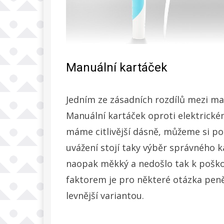
Manuální kartáček
Jedním ze zásadních rozdílů mezi m
Manuální kartáček oproti elektrické
máme citlivější dásně, můžeme si podl
uvážení stojí taky výběr správného 
naopak měkký a nedošlo tak k poškoz
faktorem je pro některé otázka peně
levnější variantou.