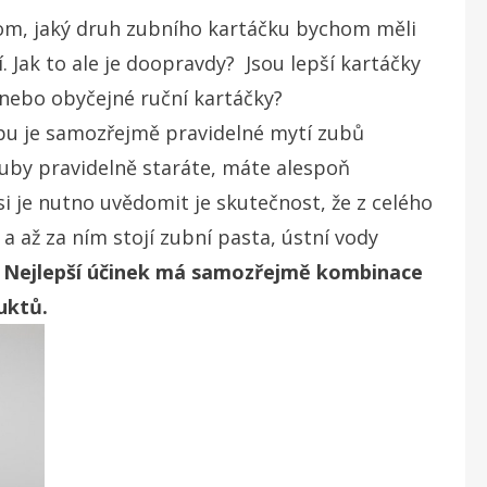
om, jaký druh zubního kartáčku bychom měli
í. Jak to ale je doopravdy? Jsou lepší kartáčky
i nebo obyčejné ruční kartáčky?
pu je samozřejmě pravidelné mytí zubů
uby pravidelně staráte, máte alespoň
si je nutno uvědomit je skutečnost, že z celého
 a až za ním stojí zubní pasta, ústní vody
.
Nejlepší účinek má samozřejmě kombinace
uktů.