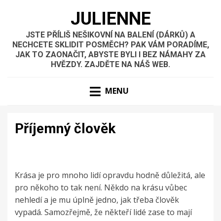
JULIENNE
JSTE PŘÍLIŠ NEŠIKOVNÍ NA BALENÍ (DÁRKŮ) A
NECHCETE SKLIDIT POSMĚCH? PAK VÁM PORADÍME,
JAK TO ZAONAČIT, ABYSTE BYLI I BEZ NÁMAHY ZA
HVĚZDY. ZAJDĚTE NA NÁŠ WEB.
MENU
Příjemný člověk
Krása je pro mnoho lidí opravdu hodně důležitá, ale
pro někoho to tak není. Někdo na krásu vůbec
nehledí a je mu úplně jedno, jak třeba člověk
vypadá. Samozřejmě, že někteří lidé zase to mají