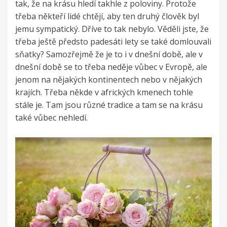
tak, že na krásu hledí takhle z poloviny. Protože
třeba někteří lidé chtějí, aby ten druhý člověk byl
jemu sympatický. Dříve to tak nebylo. Věděli jste, že
třeba ještě předsto padesáti lety se také domlouvali
sňatky? Samozřejmě že je to i v dnešní době, ale v
dnešní době se to třeba neděje vůbec v Evropě, ale
jenom na nějakých kontinentech nebo v nějakých
krajích. Třeba někde v afrických kmenech tohle
stále je. Tam jsou různé tradice a tam se na krásu
také vůbec nehledí.