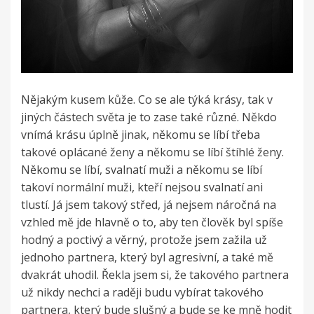
Nějakým kusem kůže. Co se ale týká krásy, tak v
jiných částech světa je to zase také různé. Někdo
vnímá krásu úplně jinak, někomu se líbí třeba
takové oplácané ženy a někomu se líbí štíhlé ženy.
Někomu se líbí, svalnatí muži a někomu se líbí
takoví normální muži, kteří nejsou svalnatí ani
tlustí. Já jsem takový střed, já nejsem náročná na
vzhled mě jde hlavně o to, aby ten člověk byl spíše
hodný a poctivý a věrný, protože jsem zažila už
jednoho partnera, který byl agresivní, a také mě
dvakrát uhodil. Řekla jsem si, že takového partnera
už nikdy nechci a raději budu vybírat takového
partnera, který bude slušný a bude se ke mně hodit