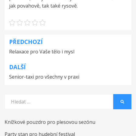
jak povahově, tak také rysově.
PŘEDCHOZÍ
Navigace
Relaxace pro Vaše tělo i mysl
pro
příspěvek
DALŠÍ
Senior-taxi pro všechny v praxi
Vyhledat:
HLEDA
Knížkové pouzdro pro plesovou sezónu
Party stan pro hudební festival