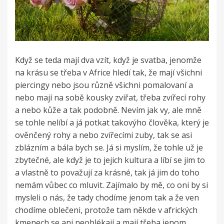
Když se teda mají dva vzít, když je svatba, jenomže
na krásu se třeba v Africe hledí tak, že mají všichni
piercingy nebo jsou různě všichni pomalovaní a
nebo mají na sobě kousky zvířat, třeba zvířecí rohy
a nebo kůže a tak podobně. Nevím jak vy, ale mně
se tohle nelíbí a já potkat takovýho člověka, který je
ověnčený rohy a nebo zvířecími zuby, tak se asi
zblázním a bála bych se. Já si myslím, že tohle už je
zbytečné, ale když je to jejich kultura a líbí se jim to
a vlastně to považují za krásné, tak já jim do toho
nemám vůbec co mluvit. Zajímalo by mě, co oni by si
mysleli o nás, že tady chodíme jenom tak a že ven
chodíme oblečeni, protože tam někde v afrických
kmenech se ani neoblékají a mají třeba jenom