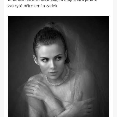
zakryté přirození a zadek.