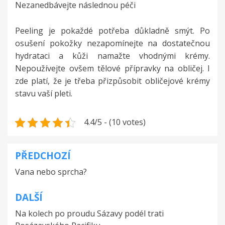
Nezanedbávejte následnou péči
Peeling je pokaždé potřeba důkladně smýt. Po
osušení pokožky nezapomínejte na dostatečnou
hydrataci a kůži namažte vhodnými krémy.
Nepoužívejte ovšem tělové přípravky na obličej. I
zde platí, že je třeba přizpůsobit obličejové krémy
stavu vaší pleti.
4.4/5 - (10 votes)
PŘEDCHOZÍ
Navigace
Vana nebo sprcha?
pro
příspěvek
DALŠÍ
Na kolech po proudu Sázavy podél trati