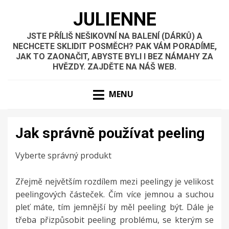
JULIENNE
JSTE PŘÍLIŠ NEŠIKOVNÍ NA BALENÍ (DÁRKŮ) A
NECHCETE SKLIDIT POSMĚCH? PAK VÁM PORADÍME,
JAK TO ZAONAČIT, ABYSTE BYLI I BEZ NÁMAHY ZA
HVĚZDY. ZAJDĚTE NA NÁŠ WEB.
MENU
Jak správně používat peeling
Vyberte správný produkt
Zřejmě největším rozdílem mezi peelingy je velikost
peelingových částeček. Čím více jemnou a suchou
pleť máte, tím jemnější by měl peeling být. Dále je
třeba přizpůsobit peeling problému, se kterým se