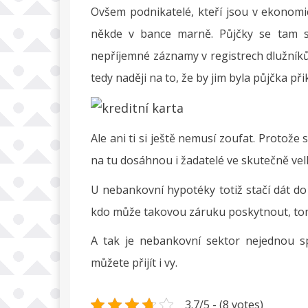
Ovšem podnikatelé, kteří jsou v ekonomic
někde v bance marně. Půjčky se tam sic
nepříjemné záznamy v registrech dlužníků
tedy naději na to, že by jim byla půjčka př
Ale ani ti si ještě nemusí zoufat. Protože
na tu dosáhnou i žadatelé ve skutečně vel
U nebankovní hypotéky totiž stačí dát do
kdo může takovou záruku poskytnout, tomu 
A tak je nebankovní sektor nejednou sp
můžete přijít i vy.
3.7/5 - (8 votes)