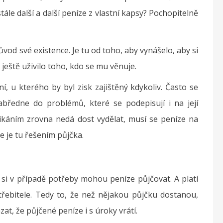
tále další a další peníze z vlastní kapsy? Pochopitelně
d své existence. Je tu od toho, aby vynášelo, aby si
 ještě uživilo toho, kdo se mu věnuje.
í, u kterého by byl zisk zajištěný kdykoliv. Často se
zabředne do problémů, které se podepisují i na její
ikáním zrovna nedá dost vydělat, musí se peníze na
e je tu řešením půjčka.
é si v případě potřeby mohou peníze půjčovat. A platí
třebitele. Tedy to, že než nějakou půjčku dostanou,
t, že půjčené peníze i s úroky vrátí.