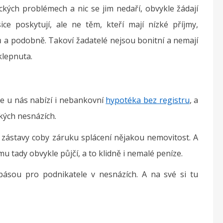
kých problémech a nic se jim nedaří, obvykle žádají
e poskytují, ale ne těm, kteří mají nízké příjmy,
 a podobně. Takoví žadatelé nejsou bonitní a nemají
iklepnuta.
 se u nás nabízí i nebankovní
hypotéka bez registru
, a
kých nesnázích.
 zástavy coby záruku splácení nějakou nemovitost. A
tady obvykle půjčí, a to klidně i nemalé peníze.
ásou pro podnikatele v nesnázích. A na své si tu