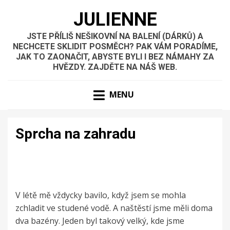
JULIENNE
JSTE PŘÍLIŠ NEŠIKOVNÍ NA BALENÍ (DÁRKŮ) A
NECHCETE SKLIDIT POSMĚCH? PAK VÁM PORADÍME,
JAK TO ZAONAČIT, ABYSTE BYLI I BEZ NÁMAHY ZA
HVĚZDY. ZAJDĚTE NA NÁŠ WEB.
MENU
Sprcha na zahradu
V létě mě vždycky bavilo, když jsem se mohla
zchladit ve studené vodě. A naštěstí jsme měli doma
dva bazény. Jeden byl takový velký, kde jsme