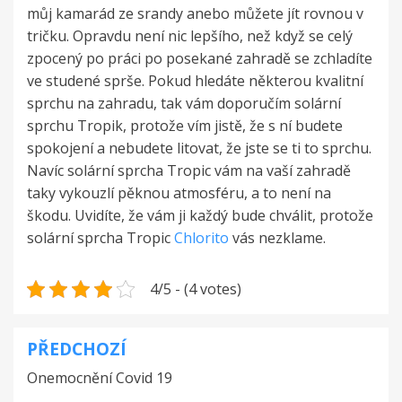
můj kamarád ze srandy anebo můžete jít rovnou v
tričku. Opravdu není nic lepšího, než když se celý
zpocený po práci po posekané zahradě se zchladíte
ve studené sprše. Pokud hledáte některou kvalitní
sprchu na zahradu, tak vám doporučím solární
sprchu Tropik, protože vím jistě, že s ní budete
spokojení a nebudete litovat, že jste se ti to sprchu.
Navíc solární sprcha Tropic vám na vaší zahradě
taky vykouzlí pěknou atmosféru, a to není na
škodu. Uvidíte, že vám ji každý bude chválit, protože
solární sprcha Tropic
Chlorito
vás nezklame.
4/5 - (4 votes)
PŘEDCHOZÍ
Navigace
Onemocnění Covid 19
pro