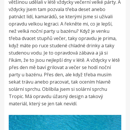
většinou udělali v létě vždycky večerní velké párty. A
vždycky jsem tam pozvala třeba deset anebo
patnáct lidí, kamarádů, se kterými jsme si užívali
opravdu velkou legraci. A řekněte mi, co je lepší,
než velká noční party u bazénu? Když je venku
třeba dvacet stupňů večer, taky opravdu je prima,
když máte po ruce studené chladné drinky a taky
studenou vodu. Je to opravdová zábava a já si
říkám, že to jsou nejlepší dny v létě. A vždycky v létě
přes den mě baví grilovat a večer se hodí noční
party u bazénu. Přes den, ale když třeba musím
sekat trávu anebo pracovat, tak ocením hlavně
solární sprchu. Oblíbila jsem si solární sprchu
Tropic. Má opravdu úžasný design a takový
materiál, který se jen tak nevidí.