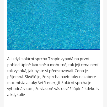
A i když solární sprcha Tropic vypadá na první
pohled úplně luxusně a mohutně, tak její cena není
tak vysoká, jak byste si představovali. Cena je
příjemná. Skvělé je, že sprcha navíc taky nezabere
moc místa a taky šetří energii. Solární sprcha je
výhodná v tom, že vlastně vás osvěží úplně kdekoliv
a kdykoliv.