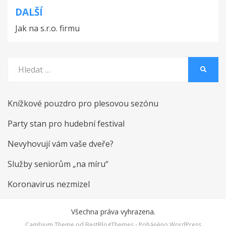
příspěvek
DALŠÍ
Jak na s.r.o. firmu
Vyhledat:
HLEDA
Knížkové pouzdro pro plesovou sezónu
Party stan pro hudební festival
Nevyhovují vám vaše dveře?
Služby seniorům „na míru“
Koronavirus nezmizel
Všechna práva vyhrazena.
Cambium Theme od
BestBlogThemes
⋅
Poháněno
WordPress