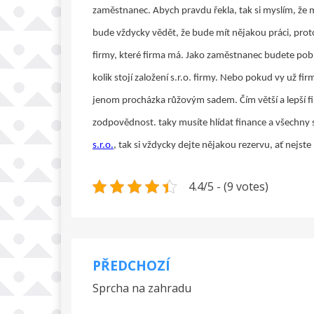
zaměstnanec. Abych pravdu řekla, tak si myslím, že 
bude vždycky vědět, že bude mít nějakou práci, pro
firmy, které firma má. Jako zaměstnanec budete pobí
kolik stojí založení s.r.o. firmy. Nebo pokud vy už firm
jenom procházka růžovým sadem. Čím větší a lepší fir
zodpovědnost. taky musíte hlídat finance a všechny 
s.r.o.
, tak si vždycky dejte nějakou rezervu, ať nejst
4.4/5 - (9 votes)
PŘEDCHOZÍ
Navigace
Sprcha na zahradu
pro