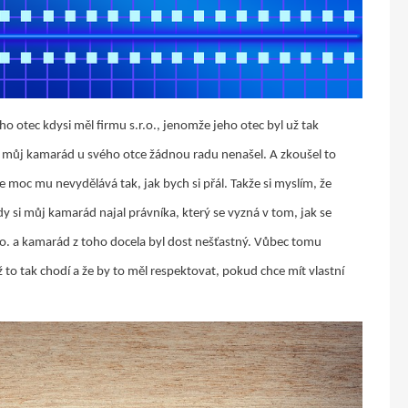
o otec kdysi měl firmu s.r.o., jenomže jeho otec byl už tak
 můj kamarád u svého otce žádnou radu nenašel. A zkoušel to
le moc mu nevydělává tak, jak bych si přál. Takže si myslím, že
 si můj kamarád najal právníka, který se vyzná v tom, jak se
 s.r.o. a kamarád z toho docela byl dost nešťastný. Vůbec tomu
 to tak chodí a že by to měl respektovat, pokud chce mít vlastní