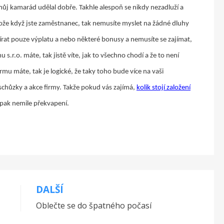
můj kamarád udělal dobře. Takhle alespoň se nikdy nezadluží a
tože když jste zaměstnanec, tak nemusíte myslet na žádné dluhy
rat pouze výplatu a nebo některé bonusy a nemusíte se zajímat,
u s.r.o. máte, tak jistě víte, jak to všechno chodí a že to není
mu máte, tak je logické, že taky toho bude více na vaši
schůzky a akce firmy. Takže pokud vás zajímá,
kolik stojí založení
e pak nemile překvapení.
DALŠÍ
Oblečte se do špatného počasí