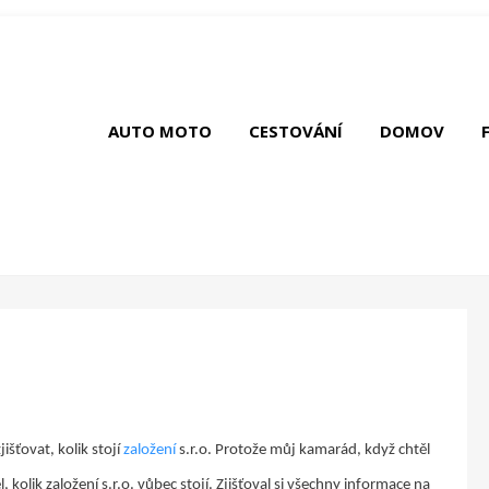
AUTO MOTO
CESTOVÁNÍ
DOMOV
šťovat, kolik stojí
založení
s.r.o. Protože můj kamarád, když chtěl
, kolik založení s.r.o. vůbec stojí. Zjišťoval si všechny informace na