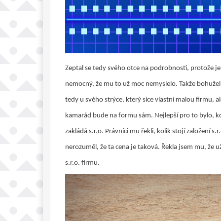
Zeptal se tedy svého otce na podrobnosti, protože jeh
nemocný, že mu to už moc nemyslelo. Takže bohužel
tedy u svého strýce, který sice vlastní malou firmu, a
kamarád bude na formu sám. Nejlepší pro to bylo, kdy
zakládá s.r.o. Právníci mu řekli, kolik stojí založení
nerozuměl, že ta cena je taková. Řekla jsem mu, že už
s.r.o. firmu.