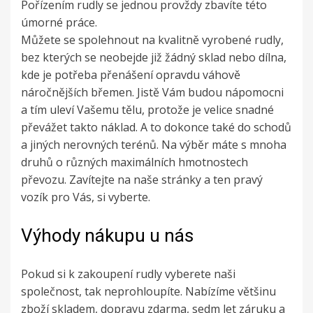
Pořízením rudly se jednou provždy zbavíte této
úmorné práce.
Můžete se spolehnout na kvalitně vyrobené
rudly
,
bez kterých se neobejde již žádný sklad nebo dílna,
kde je potřeba přenášení opravdu váhově
náročnějších břemen. Jistě Vám budou nápomocni
a tím uleví Vašemu tělu, protože je velice snadné
převážet takto náklad. A to dokonce také do schodů
a jiných nerovných terénů. Na výběr máte s mnoha
druhů o různých maximálních hmotnostech
převozu. Zavítejte na naše stránky a ten pravý
vozík pro Vás, si vyberte.
Výhody nákupu u nás
Pokud si k zakoupení rudly vyberete naši
společnost, tak neprohloupíte. Nabízíme většinu
zboží skladem, dopravu zdarma, sedm let záruku a