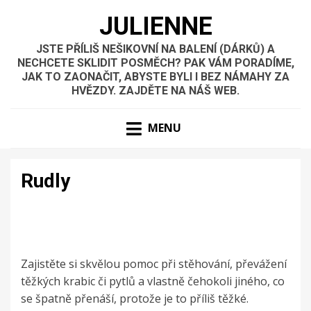
JULIENNE
JSTE PŘÍLIŠ NEŠIKOVNÍ NA BALENÍ (DÁRKŮ) A
NECHCETE SKLIDIT POSMĚCH? PAK VÁM PORADÍME,
JAK TO ZAONAČIT, ABYSTE BYLI I BEZ NÁMAHY ZA
HVĚZDY. ZAJDĚTE NA NÁŠ WEB.
MENU
Rudly
Zajistěte si skvělou pomoc při stěhování, převážení
těžkých krabic či pytlů a vlastně čehokoli jiného, co
se špatně přenáší, protože je to příliš těžké.