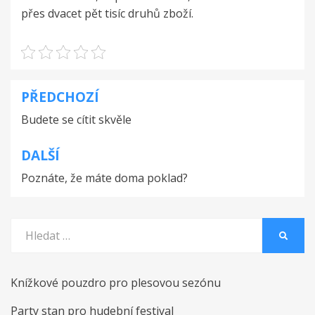
přes dvacet pět tisíc druhů zboží.
PŘEDCHOZÍ
Navigace
Budete se cítit skvěle
pro
příspěvek
DALŠÍ
Poznáte, že máte doma poklad?
Vyhledat:
HLEDA
Knížkové pouzdro pro plesovou sezónu
Party stan pro hudební festival