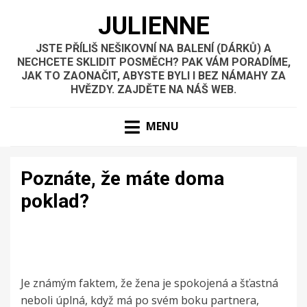
JULIENNE
JSTE PŘÍLIŠ NEŠIKOVNÍ NA BALENÍ (DÁRKŮ) A
NECHCETE SKLIDIT POSMĚCH? PAK VÁM PORADÍME,
JAK TO ZAONAČIT, ABYSTE BYLI I BEZ NÁMAHY ZA
HVĚZDY. ZAJDĚTE NA NÁŠ WEB.
MENU
Poznáte, že máte doma
poklad?
Je známým faktem, že žena je spokojená a šťastná
neboli úplná, když má po svém boku partnera,