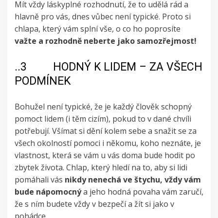
Mít vždy láskyplné rozhodnutí, že to udělá rád a
hlavně pro vás, dnes vůbec není typické. Proto si
chlapa, který vám splní vše, o co ho poprosíte
važte a rozhodně neberte jako samozřejmost!
..3 HODNÝ K LIDEM – ZA VŠECH
PODMÍNEK
Bohužel není typické, že je každý člověk schopný
pomoct lidem (i těm cizím), pokud to v dané chvíli
potřebují. Všímat si dění kolem sebe a snažit se za
všech okolností pomoci i někomu, koho neznáte, je
vlastnost, která se vám u vás doma bude hodit po
zbytek života. Chlap, který hledí na to, aby si lidi
pomáhali vás
nikdy nenechá ve štychu, vždy vám
bude nápomocný
a jeho hodná povaha vám zaručí,
že s ním budete vždy v bezpečí a žít si jako v
pohádce.