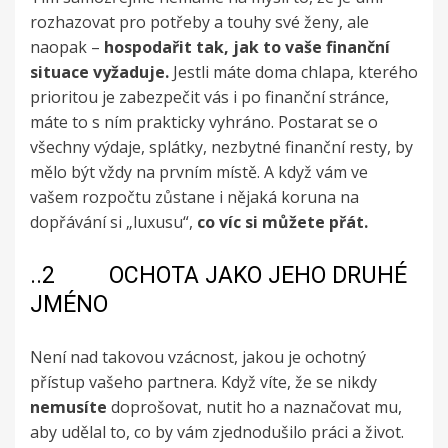
rozhazovat pro potřeby a touhy své ženy, ale
naopak –
hospodařit tak, jak to vaše finanční
situace vyžaduje.
Jestli máte doma chlapa, kterého
prioritou je zabezpečit vás i po finanční stránce,
máte to s ním prakticky vyhráno. Postarat se o
všechny výdaje, splátky, nezbytné finanční resty, by
mělo být vždy na prvním místě. A když vám ve
vašem rozpočtu zůstane i nějaká koruna na
dopřávání si „luxusu“,
co víc si můžete přát.
..2 OCHOTA JAKO JEHO DRUHÉ
JMÉNO
Není nad takovou vzácnost, jakou je ochotný
přístup vašeho partnera. Když víte, že se nikdy
nemusíte
doprošovat, nutit ho a naznačovat mu,
aby udělal to, co by vám zjednodušilo práci a život.