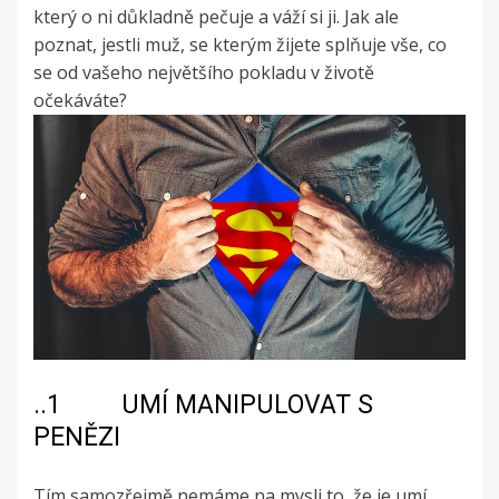
který o ni důkladně pečuje a váží si ji. Jak ale
poznat, jestli muž, se kterým žijete splňuje vše, co
se od vašeho největšího pokladu v životě
očekáváte?
..1 UMÍ MANIPULOVAT S
PENĚZI
Tím samozřejmě nemáme na mysli to, že je umí