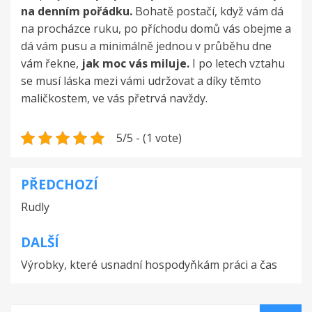
na denním pořádku.
Bohatě postačí, když vám dá
na procházce ruku, po příchodu domů vás obejme a
dá vám pusu a minimálně jednou v průběhu dne
vám řekne,
jak moc vás miluje.
I po letech vztahu
se musí láska mezi vámi udržovat a díky těmto
maličkostem, ve vás přetrvá navždy.
5/5 - (1 vote)
PŘEDCHOZÍ
Navigace
Rudly
pro
příspěvek
DALŠÍ
Výrobky, které usnadní hospodyňkám práci a čas
Vyhledat: