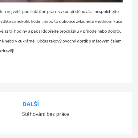
 ten největší podíl obtížné práce vykonají stěhováci, nespoléhejte
abydlíte za několik hodin, nebo to dokonce zvládnete v jednom kuse
dvě až tři hodiny a pak si dopřejte procházku v přírodě nebo dobrou
árně nebo v cukrárně. Občas takový ovocný dortík s mátovým čajem
zdravěji.
DALŠÍ
Stěhování bez práce