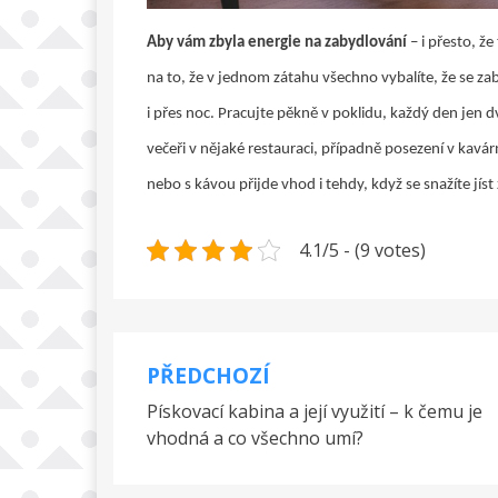
Aby vám zbyla energie na zabydlování
– i přesto, že
na to, že v jednom zátahu všechno vybalíte, že se z
i přes noc. Pracujte pěkně v poklidu, každý den jen 
večeři v nějaké restauraci, případně posezení v kav
nebo s kávou přijde vhod i tehdy, když se snažíte jíst 
4.1/5 - (9 votes)
PŘEDCHOZÍ
Navigace
Pískovací kabina a její využití – k čemu je
pro
vhodná a co všechno umí?
příspěvek