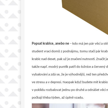
Popsat krabice, anebo ne
– kdo má jen pár věcí a s
student vrací domů z podnájmu, tomu stačí pár krabi
krabic nad deset, pak už je značení nutností. Značit 
takže např. modrý puntík patří do ložnice a červený 
vybalování a zdá se, že je výhodnější, než ten předch
ve stresu a v depresi. Naopak když budete mít krabic
v poklidu rozbalovat jednu po druhé a odnášet věci na
počkají třeba týden, až úplně vzadu.