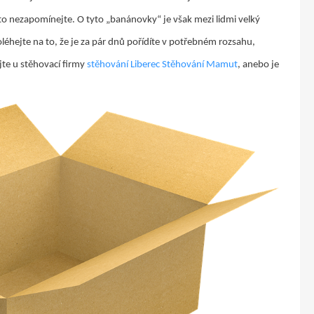
 to nezapomínejte. O tyto „banánovky“ je však mezi lidmi velký
oléhejte na to, že je za pár dnů pořídíte v potřebném rozsahu,
ujte u stěhovací firmy
stěhování Liberec Stěhování Mamut
, anebo je