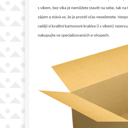
s víkem, bez víka je nemůžete stavět na sebe, tak na
zájem a stává se, že je prostě včas neseženete. Nesp
raději si kvalitní kartonové krabice (i s víkem) rezerv
nakupujte ve specializovaných e-shopech.