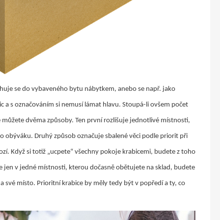
těhuje se do vybaveného bytu nábytkem, anebo se např. jako
c a s označováním si nemusí lámat hlavu. Stoupá-li ovšem počet
je můžete dvěma způsoby. Ten první rozlišuje jednotlivé místnosti,
do obýváku. Druhý způsob označuje sbalené věci podle priorit při
ozí. Když si totiž „ucpete“ všechny pokoje krabicemi, budete z toho
e jen v jedné místnosti, kterou dočasně obětujete na sklad, budete
 své místo. Prioritní krabice by měly tedy být v popředí a ty, co