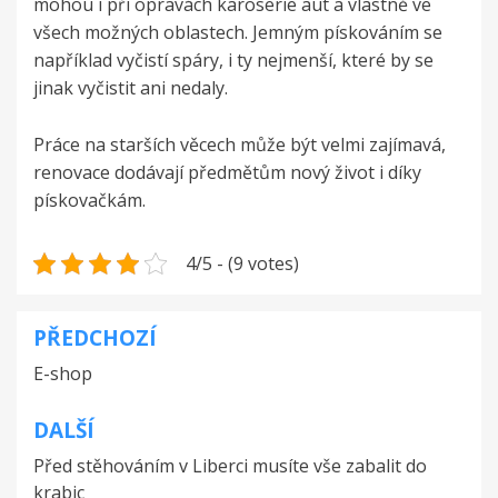
mohou i při opravách karoserie aut a vlastně ve
všech možných oblastech. Jemným pískováním se
například vyčistí spáry, i ty nejmenší, které by se
jinak vyčistit ani nedaly.
Práce na starších věcech může být velmi zajímavá,
renovace dodávají předmětům nový život i díky
pískovačkám.
4/5 - (9 votes)
PŘEDCHOZÍ
Navigace
E-shop
pro
příspěvek
DALŠÍ
Před stěhováním v Liberci musíte vše zabalit do
krabic