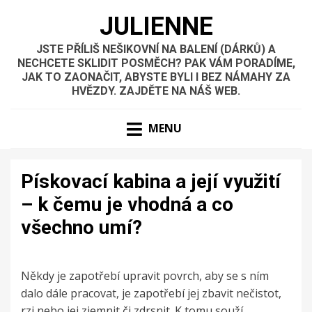
JULIENNE
JSTE PŘÍLIŠ NEŠIKOVNÍ NA BALENÍ (DÁRKŮ) A
NECHCETE SKLIDIT POSMĚCH? PAK VÁM PORADÍME,
JAK TO ZAONAČIT, ABYSTE BYLI I BEZ NÁMAHY ZA
HVĚZDY. ZAJDĚTE NA NÁŠ WEB.
MENU
Pískovací kabina a její využití
– k čemu je vhodná a co
všechno umí?
Někdy je zapotřebí upravit povrch, aby se s ním
dalo dále pracovat, je zapotřebí jej zbavit nečistot,
rzi nebo jej zjemnit či zdrsnit. K tomu souží