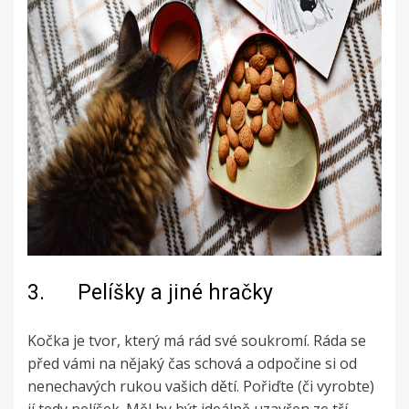
3. Pelíšky a jiné hračky
Kočka je tvor, který má rád své soukromí. Ráda se
před vámi na nějaký čas schová a odpočine si od
nenechavých rukou vašich dětí. Pořiďte (či vyrobte)
jí tedy pelíšek. Měl by být ideálně uzavřen ze tří