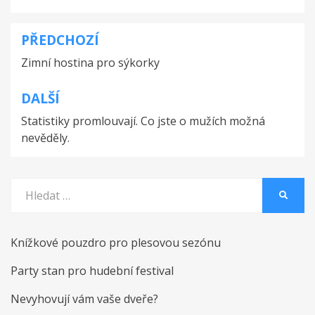
PŘEDCHOZÍ
Navigace
Zimní hostina pro sýkorky
pro
příspěvek
DALŠÍ
Statistiky promlouvají. Co jste o mužích možná
nevěděly.
Vyhledat:
HLEDA
Knížkové pouzdro pro plesovou sezónu
Party stan pro hudební festival
Nevyhovují vám vaše dveře?