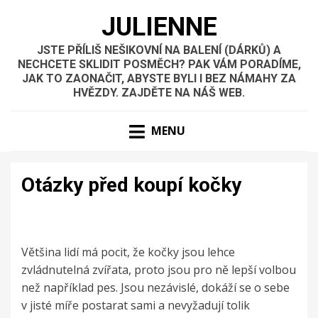
JULIENNE
JSTE PŘÍLIŠ NEŠIKOVNÍ NA BALENÍ (DÁRKŮ) A
NECHCETE SKLIDIT POSMĚCH? PAK VÁM PORADÍME,
JAK TO ZAONAČIT, ABYSTE BYLI I BEZ NÁMAHY ZA
HVĚZDY. ZAJDĚTE NA NÁŠ WEB.
MENU
Otázky před koupí kočky
Většina lidí má pocit, že kočky jsou lehce
zvládnutelná zvířata, proto jsou pro ně lepší volbou
než například pes. Jsou nezávislé, dokáží se o sebe
v jisté míře postarat sami a nevyžadují tolik