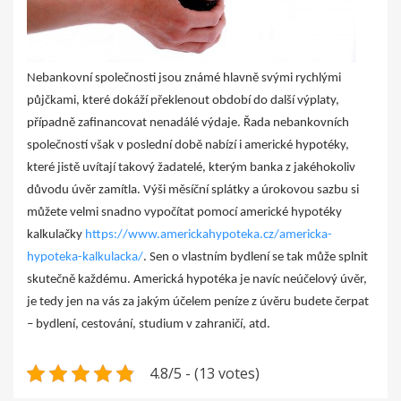
Nebankovní společnosti jsou známé hlavně svými rychlými
půjčkami, které dokáží překlenout období do další výplaty,
případně zafinancovat nenadálé výdaje. Řada nebankovních
společností však v poslední době nabízí i americké hypotéky,
které jistě uvítají takový žadatelé, kterým banka z jakéhokoliv
důvodu úvěr zamítla. Výši měsíční splátky a úrokovou sazbu si
můžete velmi snadno vypočítat pomocí americké hypotéky
kalkulačky
https://www.americkahypoteka.cz/americka-
hypoteka-kalkulacka/
. Sen o vlastním bydlení se tak může splnit
skutečně každému. Americká hypotéka je navíc neúčelový úvěr,
je tedy jen na vás za jakým účelem peníze z úvěru budete čerpat
– bydlení, cestování, studium v zahraničí, atd.
4.8/5 - (13 votes)