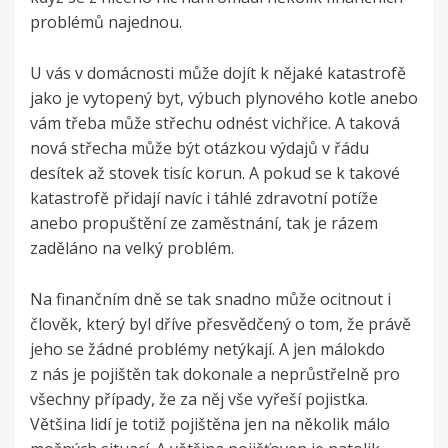
problémů najednou.
U vás v domácnosti může dojít k nějaké katastrofě
jako je vytopený byt, výbuch plynového kotle anebo
vám třeba může střechu odnést vichřice. A taková
nová střecha může být otázkou výdajů v řádu
desítek až stovek tisíc korun. A pokud se k takové
katastrofě přidají navíc i táhlé zdravotní potíže
anebo propuštění ze zaměstnání, tak je rázem
zaděláno na velký problém.
Na finančním dně se tak snadno může ocitnout i
člověk, který byl dříve přesvědčený o tom, že právě
jeho se žádné problémy netýkají. A jen málokdo
z nás je pojištěn tak dokonale a neprůstřelně pro
všechny případy, že za něj vše vyřeší pojistka.
Většina lidí je totiž pojištěna jen na několik málo