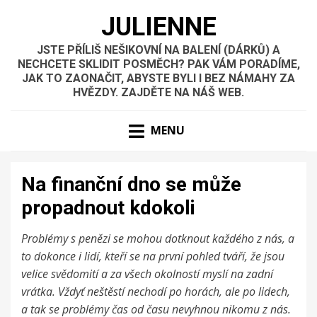
JULIENNE
JSTE PŘÍLIŠ NEŠIKOVNÍ NA BALENÍ (DÁRKŮ) A
NECHCETE SKLIDIT POSMĚCH? PAK VÁM PORADÍME,
JAK TO ZAONAČIT, ABYSTE BYLI I BEZ NÁMAHY ZA
HVĚZDY. ZAJDĚTE NA NÁŠ WEB.
MENU
Na finanční dno se může
propadnout kdokoli
Problémy s penězi se mohou dotknout každého z nás, a
to dokonce i lidí, kteří se na první pohled tváří, že jsou
velice svědomití a za všech okolností myslí na zadní
vrátka. Vždyť neštěstí nechodí po horách, ale po lidech,
a tak se problémy čas od času nevyhnou nikomu z nás.