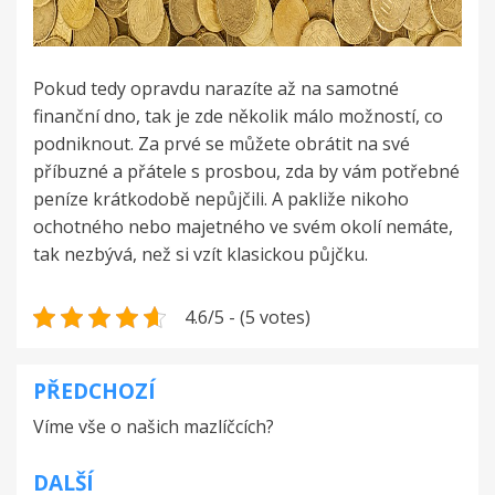
Pokud tedy opravdu narazíte až na samotné
finanční dno, tak je zde několik málo možností, co
podniknout. Za prvé se můžete obrátit na své
příbuzné a přátele s prosbou, zda by vám potřebné
peníze krátkodobě nepůjčili. A pakliže nikoho
ochotného nebo majetného ve svém okolí nemáte,
tak nezbývá, než si vzít klasickou půjčku.
4.6/5 - (5 votes)
PŘEDCHOZÍ
Navigace
Víme vše o našich mazlíčcích?
pro
příspěvek
DALŠÍ