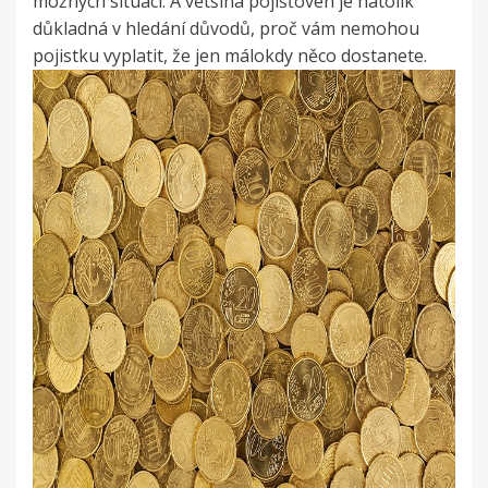
možných situací. A většina pojišťoven je natolik
důkladná v hledání důvodů, proč vám nemohou
pojistku vyplatit, že jen málokdy něco dostanete.