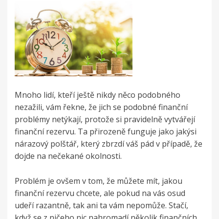
Mnoho lidí, kteří ještě nikdy něco podobného
nezažili, vám řekne, že jich se podobné finanční
problémy netýkají, protože si pravidelně vytvářejí
finanční rezervu. Ta přirozeně funguje jako jakýsi
nárazový polštář, který zbrzdí váš pád v případě, že
dojde na nečekané okolnosti.
Problém je ovšem v tom, že můžete mít, jakou
finanční rezervu chcete, ale pokud na vás osud
udeří razantně, tak ani ta vám nepomůže. Stačí,
když se z ničeho nic nahromadí několik finančních