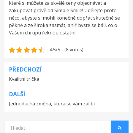
které si můžete za skvělé ceny objednávat a
zakupovat právě od Simple Smile! Udělejte proto
něco, abyste si mohli konečně dopřát skutečně se
pěkně a ze široka zasmát, aniž byste se báli, co o
Vašem chrupu řeknou ostatní.
4.5/5 - (8 votes)
PŘEDCHOZÍ
Navigace
Kvalitní trička
pro
příspěvek
DALŠÍ
Jednoduchá změna, která se vám zalíbí
Vyhledat:
HLEDA