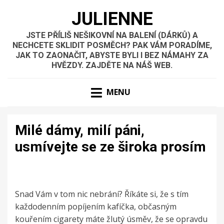
JULIENNE
JSTE PŘÍLIŠ NEŠIKOVNÍ NA BALENÍ (DÁRKŮ) A
NECHCETE SKLIDIT POSMĚCH? PAK VÁM PORADÍME,
JAK TO ZAONAČIT, ABYSTE BYLI I BEZ NÁMAHY ZA
HVĚZDY. ZAJDĚTE NA NÁŠ WEB.
MENU
Milé dámy, milí páni,
usmívejte se ze široka prosím
Snad Vám v tom nic nebrání? Říkáte si, že s tím
každodenním popíjením kafíčka, občasným
kouřením cigarety máte žlutý úsměv, že se opravdu