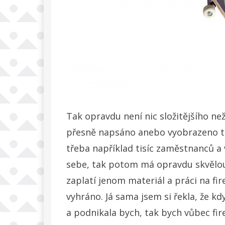
Tak opravdu není nic složitějšího ne
přesně napsáno anebo vyobrazeno to,
třeba například tisíc zaměstnanců a
sebe, tak potom má opravdu skvělou 
zaplatí jenom materiál a práci na fi
vyhráno. Já sama jsem si řekla, že k
a podnikala bych, tak bych vůbec fir