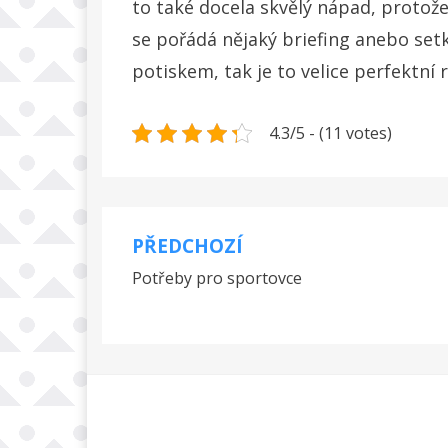
to také docela skvělý nápad, protož
se pořádá nějaký briefing anebo setk
potiskem, tak je to velice perfektní 
4.3/5 - (11 votes)
PŘEDCHOZÍ
Navigace
Potřeby pro sportovce
pro
příspěvek