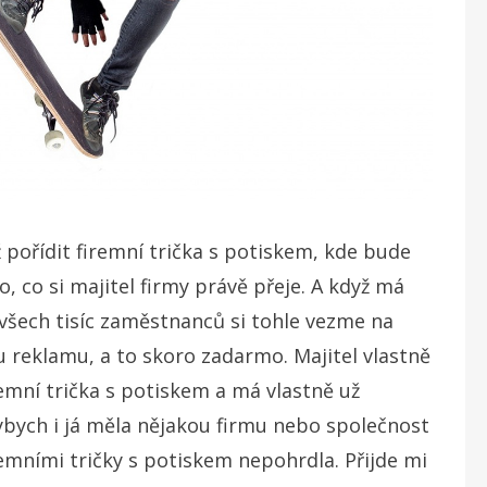
ž pořídit firemní trička s potiskem, kde bude
 co si majitel firmy právě přeje. A když má
 všech tisíc zaměstnanců si tohle vezme na
reklamu, a to skoro zadarmo. Majitel vlastně
remní trička s potiskem a má vlastně už
dybych i já měla nějakou firmu nebo společnost
emními tričky s potiskem nepohrdla. Přijde mi