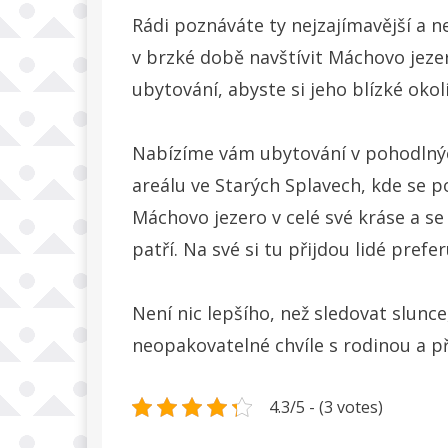
Rádi poznáváte ty nejzajímavější a ne
v brzké době navštívit Máchovo jeze
ubytování, abyste si jeho blízké oko
Nabízíme vám ubytování v pohodlnýc
areálu ve Starých Splavech, kde se
Máchovo jezero
v celé své kráse a s
patří. Na své si tu přijdou lidé prefer
Není nic lepšího, než sledovat slunc
neopakovatelné chvíle s rodinou a př
4.3/5 - (3 votes)