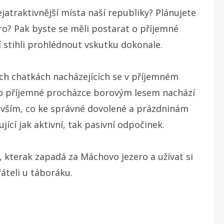
jatraktivnější místa naší republiky? Plánujete
ro? Pak byste se měli postarat o příjemné
lí stihli prohlédnout vskutku dokonale.
h chatkách nacházejících se v příjemném
 po příjemné procházce borovým lesem nachází
e vším, co ke správné dovolené a prázdninám
ující jak aktivní, tak pasivní odpočinek.
e, kterak zapadá za Máchovo jezero a užívat si
áteli u táboráku.