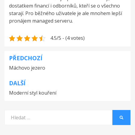
dostatkem financí i odborníků, kteří se o všechno
starají. Pro běžného uživatele je ale mnohem lepší
pronájem
managed serveru
.
4.5/5 - (4 votes)
PŘEDCHOZÍ
Navigace
Máchovo jezero
pro
příspěvek
DALŠÍ
Moderní styl kouření
Vyhledat:
HLEDA