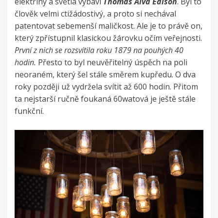
elektřiny a světla vybaví
Thomas Alva Edison
. Byl to
člověk velmi ctižádostivý, a proto si nechával
patentovat sebemenší maličkost. Ale je to právě on,
který zpřístupnil klasickou žárovku očím veřejnosti.
První z nich se rozsvítila roku 1879 na pouhých 40
hodin.
Přesto to byl neuvěřitelný úspěch na poli
neoraném, který šel stále směrem kupředu. O dva
roky později už vydržela svítit až 600 hodin. Přitom
ta nejstarší ručně foukaná 60watová je ještě stále
funkční.