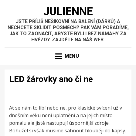
JULIENNE
JSTE PŘÍLIŠ NEŠIKOVNÍ NA BALENÍ (DÁRKŮ) A
NECHCETE SKLIDIT POSMĚCH? PAK VÁM PORADÍME,
JAK TO ZAONAČIT, ABYSTE BYLI I BEZ NÁMAHY ZA
HVĚZDY. ZAJDĚTE NA NÁŠ WEB.
MENU
LED žárovky ano či ne
Ať se nám to líbí nebo ne, pro klasické svícení už v
dnešním věku není uplatnění a na jejich místo
pomalu ale jistě nastupují úspornější zdroje.
Bohužel si však musíme sáhnout hlouběji do kapsy.