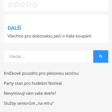
Navigace
DALŠÍ
pro
Všechno pro dokonalou péči o Vaše koupání
příspěvek
Vyhledat:
HLEDA
Knížkové pouzdro pro plesovou sezónu
Party stan pro hudební festival
Nevyhovují vám vaše dveře?
Služby seniorům „na míru“