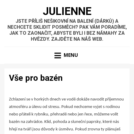
JULIENNE
JSTE PŘÍLIŠ NEŠIKOVNÍ NA BALENÍ (DÁRKŮ) A
NECHCETE SKLIDIT POSMĚCH? PAK VÁM PORADÍME,
JAK TO ZAONAČIT, ABYSTE BYLI I BEZ NÁMAHY ZA
HVĚZDY. ZAJDĚTE NA NÁŠ WEB.
MENU
Vše pro bazén
Zchlazení se v horkých dnech ve vodě dokáže navodit příjemnou
atmosféru a úlevu od stresu. Pokud nechceme vyjet s rodinou
nebo přáteli k rybníku, přehradě nebo jen řece, můžeme volit
bazén na zahrádce. Klid, pohoda a sluneční paprsky, které nás
hřejí na tváři jsou důvody k úsměvu. Pokud zrovna ty plánuješ