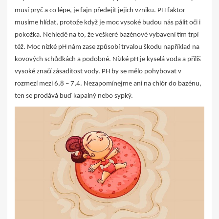
musí pryč a co lépe, je fajn předejít jejich vzniku. PH faktor
musíme hlídat, protože když je moc vysoké budou nás pálit oči i
pokožka. Nehledě na to, že veškeré bazénové vybavení tím trpí
též. Moc nízké pH nám zase způsobí trvalou škodu například na
kovových schůdkách a podobné. Nízké pH je kyselá voda a příliš
vysoké značí zásaditost vody. PH by se mělo pohybovat v
rozmezí mezi 6,8 – 7,4. Nezapomínejme ani na chlór do bazénu,
ten se prodává buď kapalný nebo sypký.