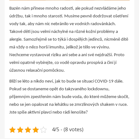
Bazén nám přinese mnoho radosti, ale pokud nezvládáme jeho
údržbu, tak i mnoho starostí. Musíme pevně dodržovat ošetření
vody tak, aby nám nic nebránilo ve vodních radovánkách.
Takové děti jsou velmi náchylné na různé kožní problémy a
alergie. Samozřejmě se to týká i dospělých jedinců, nicméně dítě
má vždy o něco horší imunitu, jelikož je tělo ve vývinu.
Nechceme vystavovat riziku ani sebe a ani své nejdražší. Proto
velmi opatrně vybírejte, co vodě opravdu prospívá a činí jí
úžasnou relaxační pomůckou.
Blíží se léto a nikdo neví, jak to bude se situací COVID-19 dále.
Pokud se dostaneme opět do takzvaného lockdownu,
příjemným zpestřením nám bude voda, do které můžeme skočit,
nebo se jen opalovat na lehátku se zmrzlinových shakem v ruce.
Jste spíše aktivní plavci nebo rádi lenošíte?
4/5 - (8 votes)