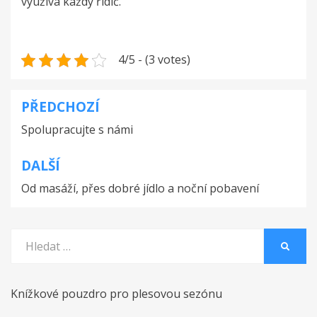
využívá každý řidič.
4/5 - (3 votes)
PŘEDCHOZÍ
Navigace
Spolupracujte s námi
pro
příspěvek
DALŠÍ
Od masáží, přes dobré jídlo a noční pobavení
Vyhledat:
HLEDA
Knížkové pouzdro pro plesovou sezónu