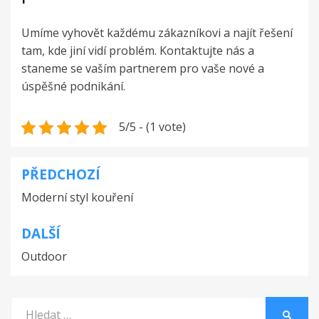
Umíme vyhovět každému zákazníkovi a najít řešení
tam, kde jiní vidí problém. Kontaktujte nás a
staneme se vaším partnerem pro vaše nové a
úspěšné podnikání.
5/5 - (1 vote)
PŘEDCHOZÍ
Navigace
Moderní styl kouření
pro
příspěvek
DALŠÍ
Outdoor
Vyhledat:
HLEDA