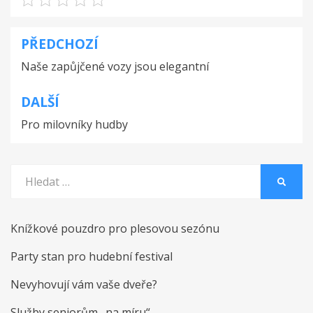
PŘEDCHOZÍ
Navigace
Naše zapůjčené vozy jsou elegantní
pro
příspěvek
DALŠÍ
Pro milovníky hudby
Vyhledat:
HLEDA
Knížkové pouzdro pro plesovou sezónu
Party stan pro hudební festival
Nevyhovují vám vaše dveře?
Služby seniorům „na míru“