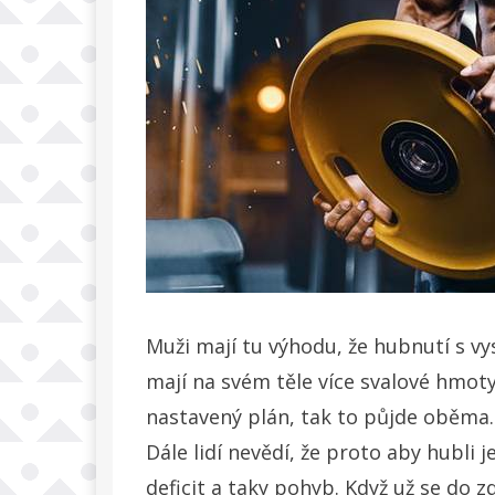
Muži mají tu výhodu, že hubnutí s vy
mají na svém těle více svalové hmot
nastavený plán, tak to půjde oběma. N
Dále lidí nevědí, že proto aby hubli
deficit a taky pohyb. Když už se do 