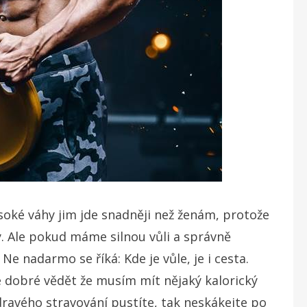
soké váhy jim jde snadněji než ženám, protože
y. Ale pokud máme silnou vůli a správně
e nadarmo se říká: Kde je vůle, je i cesta.
 je dobré vědět že musím mít nějaký kalorický
zdravého stravování pustíte, tak neskákejte po