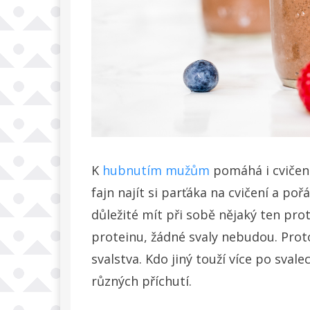
K
hubnutím mužům
pomáhá i cvičení
fajn najít si parťáka na cvičení a poř
důležité mít při sobě nějaký ten prote
proteinu, žádné svaly nebudou. Proto
svalstva. Kdo jiný touží více po svale
různých příchutí.