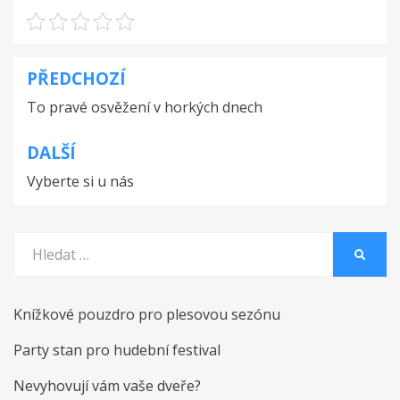
PŘEDCHOZÍ
Navigace
To pravé osvěžení v horkých dnech
pro
příspěvek
DALŠÍ
Vyberte si u nás
Vyhledat:
HLEDA
Knížkové pouzdro pro plesovou sezónu
Party stan pro hudební festival
Nevyhovují vám vaše dveře?