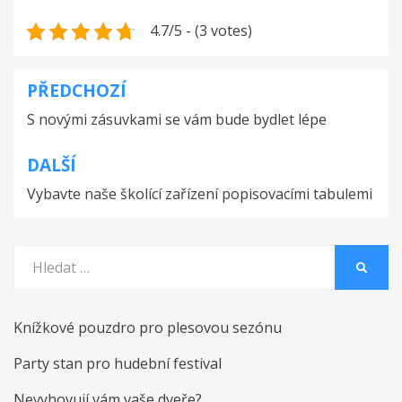
4.7/5 - (3 votes)
PŘEDCHOZÍ
Navigace
S novými zásuvkami se vám bude bydlet lépe
pro
příspěvek
DALŠÍ
Vybavte naše školící zařízení popisovacími tabulemi
Vyhledat:
HLEDA
Knížkové pouzdro pro plesovou sezónu
Party stan pro hudební festival
Nevyhovují vám vaše dveře?