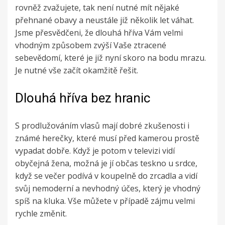
rovněž zvažujete, tak není nutné mít nějaké
přehnané obavy a neustále již několik let váhat.
Jsme přesvědčeni, že dlouhá hříva Vám velmi
vhodným způsobem zvýší Vaše ztracené
sebevědomí, které je již nyní skoro na bodu mrazu.
Je nutné vše začít okamžitě řešit.
Dlouhá hříva bez hranic
S prodlužováním vlasů mají dobré zkušenosti i
známé herečky, které musí před kamerou prostě
vypadat dobře. Když je potom v televizi vidí
obyčejná žena, možná je jí občas teskno u srdce,
když se večer podívá v koupelně do zrcadla a vidí
svůj nemoderní a nevhodný účes, který je vhodný
spíš na kluka. Vše můžete v případě zájmu velmi
rychle změnit.