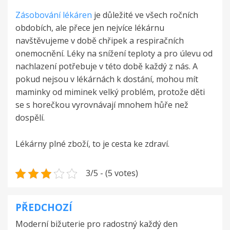
Zásobování lékáren
je důležité ve všech ročních
obdobích, ale přece jen nejvíce lékárnu
navštěvujeme v době chřipek a respiračních
onemocnění. Léky na snížení teploty a pro úlevu od
nachlazení potřebuje v této době každý z nás. A
pokud nejsou v lékárnách k dostání, mohou mít
maminky od miminek velký problém, protože děti
se s horečkou vyrovnávají mnohem hůře než
dospělí.
Lékárny plné zboží, to je cesta ke zdraví.
3/5 - (5 votes)
PŘEDCHOZÍ
Navigace
Moderní bižuterie pro radostný každý den
pro