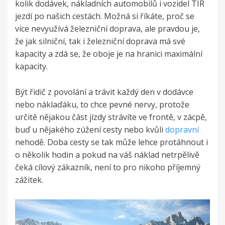
kolik dodávek, nákladních automobilů i vozidel TIR
jezdí po našich cestách. Možná si říkáte, proč se
více nevyužívá železniční doprava, ale pravdou je,
že jak silniční, tak i železniční doprava má své
kapacity a zdá se, že oboje je na hranici maximální
kapacity.
Být řidič z povolání a trávit každý den v dodávce
nebo náklaďáku, to chce pevné nervy, protože
určitě nějakou část jízdy strávíte ve frontě, v zácpě,
buď u nějakého zúžení cesty nebo kvůli
dopravní
nehodě. Doba cesty se tak může lehce protáhnout i
o několik hodin a pokud na váš náklad netrpělivě
čeká cílový zákazník, není to pro nikoho příjemný
zážitek.